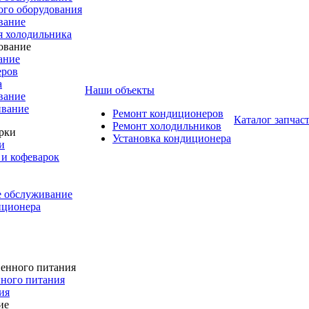
го оборудования
вание
я холодильника
ание
еров
а
Наши объекты
вание
ивание
Ремонт кондиционеров
Каталог запчас
Ремонт холодильников
Установка кондиционера
и
и кофеварок
е обслуживание
иционера
ного питания
ия