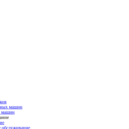
ков
чных машин
х машин
ие
е обслуживание