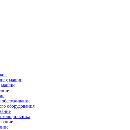
ков
чных машин
х машин
ие
е обслуживание
го оборудования
вание
я холодильника
ание