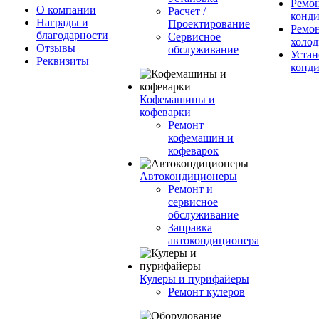
Ремо
О компании
Расчет /
конд
Награды и
Проектирование
Ремо
благодарности
Сервисное
холод
Отзывы
обслуживание
Устан
Реквизиты
конд
Кофемашины и
кофеварки
Ремонт
кофемашин и
кофеварок
Автокондиционеры
Ремонт и
сервисное
обслуживание
Заправка
автокондиционера
Кулеры и пурифайеры
Ремонт кулеров