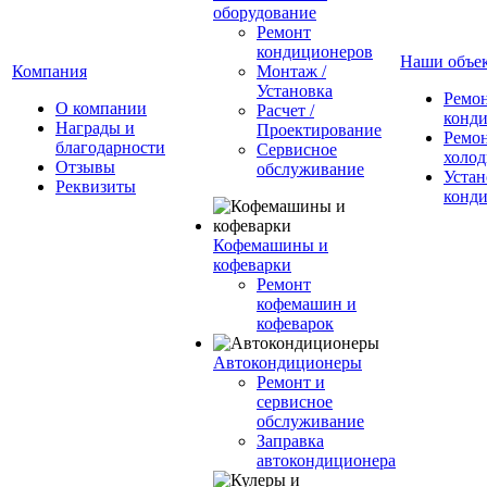
оборудование
Ремонт
кондиционеров
Наши объе
Компания
Монтаж /
Установка
Ремо
О компании
Расчет /
конд
Награды и
Проектирование
Ремо
благодарности
Сервисное
холод
Отзывы
обслуживание
Устан
Реквизиты
конд
Кофемашины и
кофеварки
Ремонт
кофемашин и
кофеварок
Автокондиционеры
Ремонт и
сервисное
обслуживание
Заправка
автокондиционера