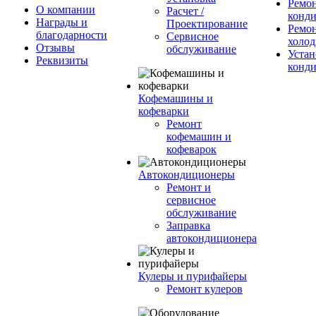
Ремо
О компании
Расчет /
конд
Награды и
Проектирование
Ремо
благодарности
Сервисное
холод
Отзывы
обслуживание
Устан
Реквизиты
конд
Кофемашины и
кофеварки
Ремонт
кофемашин и
кофеварок
Автокондиционеры
Ремонт и
сервисное
обслуживание
Заправка
автокондиционера
Кулеры и пурифайеры
Ремонт кулеров