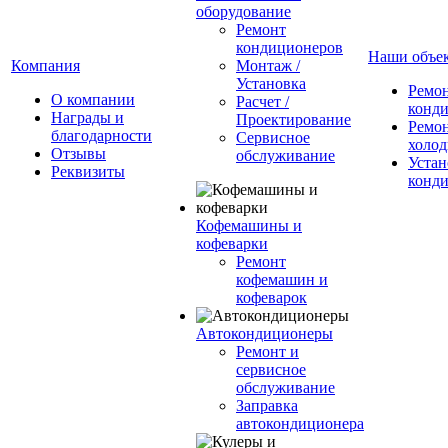
оборудование
Ремонт
кондиционеров
Наши объе
Компания
Монтаж /
Установка
Ремо
О компании
Расчет /
конд
Награды и
Проектирование
Ремо
благодарности
Сервисное
холод
Отзывы
обслуживание
Устан
Реквизиты
конд
Кофемашины и
кофеварки
Ремонт
кофемашин и
кофеварок
Автокондиционеры
Ремонт и
сервисное
обслуживание
Заправка
автокондиционера