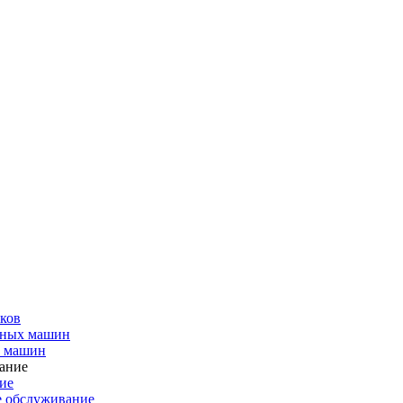
ков
чных машин
х машин
ие
е обслуживание