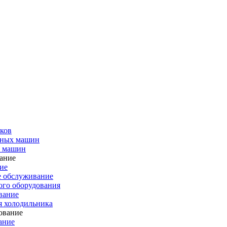
ков
чных машин
х машин
ие
е обслуживание
го оборудования
вание
я холодильника
ание