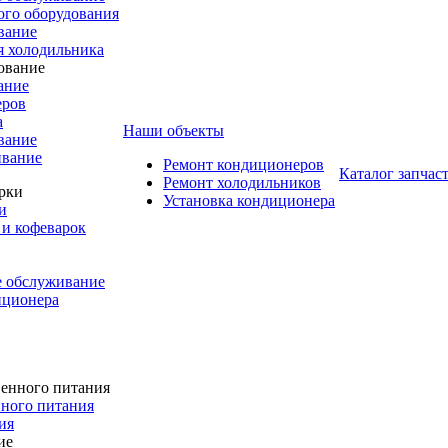
го оборудования
вание
я холодильника
ание
еров
а
Наши объекты
вание
ивание
Ремонт кондиционеров
Каталог запчас
Ремонт холодильников
Установка кондиционера
и
и кофеварок
е обслуживание
иционера
ного питания
ия