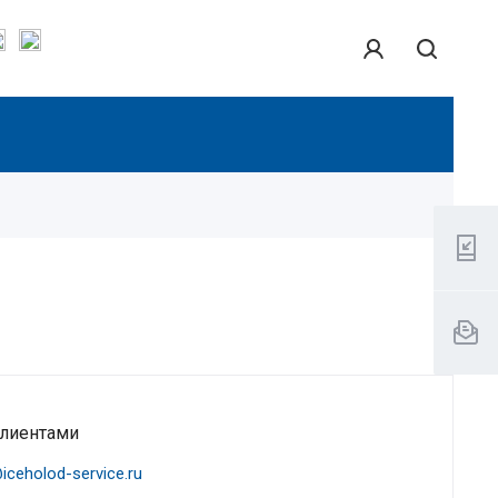
клиентами
ceholod-service.ru