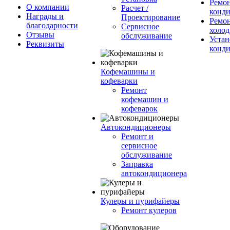
Ремо
О компании
Расчет /
конд
Награды и
Проектирование
Ремо
благодарности
Сервисное
холод
Отзывы
обслуживание
Устан
Реквизиты
конд
Кофемашины и
кофеварки
Ремонт
кофемашин и
кофеварок
Автокондиционеры
Ремонт и
сервисное
обслуживание
Заправка
автокондиционера
Кулеры и пурифайеры
Ремонт кулеров