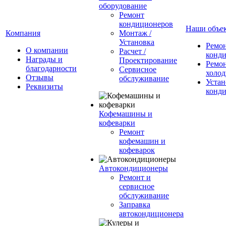
оборудование
Ремонт
кондиционеров
Наши объе
Компания
Монтаж /
Установка
Ремо
О компании
Расчет /
конд
Награды и
Проектирование
Ремо
благодарности
Сервисное
холод
Отзывы
обслуживание
Устан
Реквизиты
конд
Кофемашины и
кофеварки
Ремонт
кофемашин и
кофеварок
Автокондиционеры
Ремонт и
сервисное
обслуживание
Заправка
автокондиционера