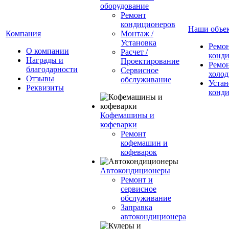
оборудование
Ремонт
кондиционеров
Наши объе
Компания
Монтаж /
Установка
Ремо
О компании
Расчет /
конд
Награды и
Проектирование
Ремо
благодарности
Сервисное
холод
Отзывы
обслуживание
Устан
Реквизиты
конд
Кофемашины и
кофеварки
Ремонт
кофемашин и
кофеварок
Автокондиционеры
Ремонт и
сервисное
обслуживание
Заправка
автокондиционера