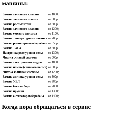
машины:
Замена заливного клапана
от 1000р
Замена заливного шланга
от 300р
Замена распылителя
от 800р
Замена заливного клапана
от 1200р
Замена сетевого фильтра
от 1100р
Замена температурного датчика
от 900р
Замена ремня привода барабана
от 850р
Замена ТЭНа
от 800р
Настройка реле уровня воды
от 1300р
Чистка сливной системы
от 600р
Замена электронного модуля
от 1800р
Замена помпы (сливного насоса)
от 800р
Чистка заливной системы
от 1200р
Замена датчика уровня воды
от 300р
Замена УБЛ
от 980р
Замена бака в сборе
от 2000р
Замена пружин
от 1300р
Замена активаторов барабана
от 1400р
Когда пора обращаться в сервис