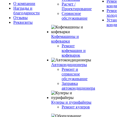
Ремо
О компании
Расчет /
конд
Награды и
Проектирование
Ремо
благодарности
Сервисное
холод
Отзывы
обслуживание
Устан
Реквизиты
конд
Кофемашины и
кофеварки
Ремонт
кофемашин и
кофеварок
Автокондиционеры
Ремонт и
сервисное
обслуживание
Заправка
автокондиционера
Кулеры и пурифайеры
Ремонт кулеров