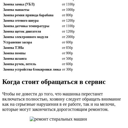
Замена замка (УБЛ)
от 1100р
Замена манжеты
от 1000р
Замена ремня привода барабана
от 800р
Замена сетевого шнура
от 1200р
Замена датчика температуры
от 1100р
Замена щеток двигателя
от 1200р
Замена электронного модуля
от 2000р
Устранение засора
от 600р
Замена ТЭНа
от 850р
Замена помпы
от 900р
Замена шланга
от 500р
Замена ручек, петель
от 600р
Замена устройства блокировки люка
от 300р
Когда стоит обращаться в сервис
Чтобы не довести до того, что машинка перестанет
включаться полностью, хозяину следует обращать внимание
как на серьезные нарушения в ее работе, так и на мелочи,
которые могут закончиться дорогостоящим ремонтом.