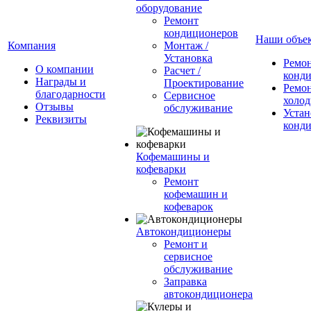
оборудование
Ремонт
кондиционеров
Наши объе
Компания
Монтаж /
Установка
Ремо
О компании
Расчет /
конд
Награды и
Проектирование
Ремо
благодарности
Сервисное
холод
Отзывы
обслуживание
Устан
Реквизиты
конд
Кофемашины и
кофеварки
Ремонт
кофемашин и
кофеварок
Автокондиционеры
Ремонт и
сервисное
обслуживание
Заправка
автокондиционера