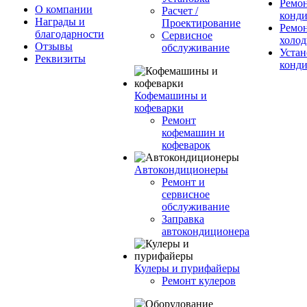
Ремо
О компании
Расчет /
конд
Награды и
Проектирование
Ремо
благодарности
Сервисное
холод
Отзывы
обслуживание
Устан
Реквизиты
конд
Кофемашины и
кофеварки
Ремонт
кофемашин и
кофеварок
Автокондиционеры
Ремонт и
сервисное
обслуживание
Заправка
автокондиционера
Кулеры и пурифайеры
Ремонт кулеров