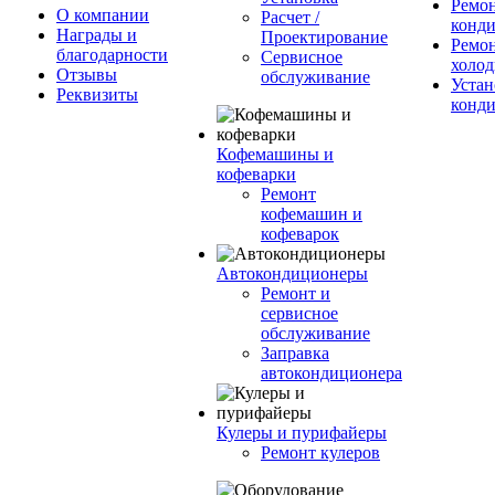
Ремо
О компании
Расчет /
конд
Награды и
Проектирование
Ремо
благодарности
Сервисное
холод
Отзывы
обслуживание
Устан
Реквизиты
конд
Кофемашины и
кофеварки
Ремонт
кофемашин и
кофеварок
Автокондиционеры
Ремонт и
сервисное
обслуживание
Заправка
автокондиционера
Кулеры и пурифайеры
Ремонт кулеров