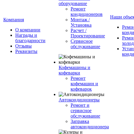
оборудование
Ремонт
кондиционеров
Наши объе
Компания
Монтаж /
Установка
Ремо
О компании
Расчет /
конд
Награды и
Проектирование
Ремо
благодарности
Сервисное
холод
Отзывы
обслуживание
Устан
Реквизиты
конд
Кофемашины и
кофеварки
Ремонт
кофемашин и
кофеварок
Автокондиционеры
Ремонт и
сервисное
обслуживание
Заправка
автокондиционера