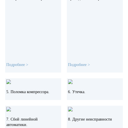
преждевременному износу
вращающихся элементов.
Подробнее >
Подробнее >
Характерно для холодильников No Frost. В таком случае необходимо
Это частая причина во многих
«прозвонить» электросхему установки, питающую вентилятор, и
неисправностях, которая
опробовать движение его лопастей. В этом узле взаимосвязаны
устраняется путем замены клемм
5. Поломка компрессора.
6. Утечка.
фузер, таймер и вентилятор.
или проводов. Из-за
неправильного монтажа
соединений холодильник либо не
работает в принципе, либо
работает не эффективно.
7. Сбой линейной
8. Другие неисправности
автоматики.