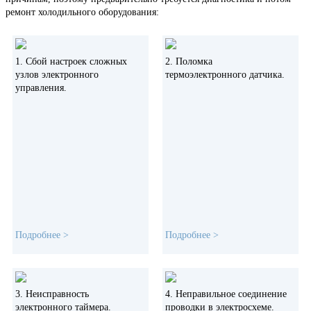
ремонт холодильного оборудования:
1. Сбой настроек сложных
2. Поломка
узлов электронного
термоэлектронного датчика.
управления.
Подробнее >
Подробнее >
Характерно для современных моделей. В таком случае включенный
Грозит беспрерывным
холодильник не охлаждает и не замораживает.
функционированием при норме
отключения через 10-20 минут
3. Неисправность
4. Неправильное соединение
активной работы. Это приводит к
электронного таймера.
проводки в электросхеме.