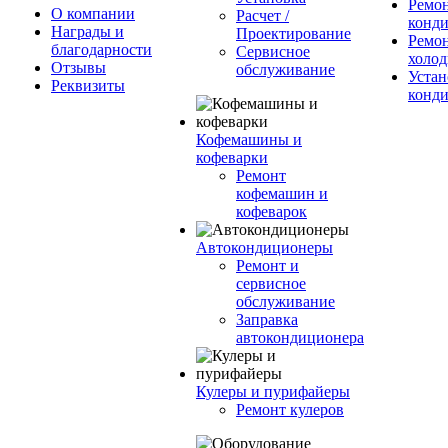
Ремо
О компании
Расчет /
конд
Награды и
Проектирование
Ремо
благодарности
Сервисное
холод
Отзывы
обслуживание
Устан
Реквизиты
конд
Кофемашины и
кофеварки
Ремонт
кофемашин и
кофеварок
Автокондиционеры
Ремонт и
сервисное
обслуживание
Заправка
автокондиционера
Кулеры и пурифайеры
Ремонт кулеров