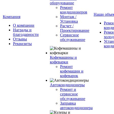
оборудование
Ремонт
кондиционеров
Наши объе
Компания
Монтаж /
Установка
Ремо
О компании
Расчет /
конд
Награды и
Проектирование
Ремо
благодарности
Сервисное
холод
Отзывы
обслуживание
Устан
Реквизиты
конд
Кофемашины и
кофеварки
Ремонт
кофемашин и
кофеварок
Автокондиционеры
Ремонт и
сервисное
обслуживание
Заправка
автокондиционера