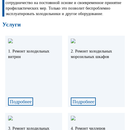
сотрудничество на постоянной основе и своевременное принятие
профилактических мер. Только это позволит беспроблемно
эксплуатировать холодильники и другое оборудование.
Услуги
1. Ремонт холодильных
8. Ремонт осушителей воздуха
10. Ремонт морозильных ларей
11. Ремонт фризеров для мороженого
12. Ремонт шкафов шоковой заморозки
2. Ремонт холодильных
витрин
морозильных шкафов
Подробнее
Подробнее
Подробнее
Подробнее
Подробнее
Подробнее
3. Ремонт холодильных
4. Ремонт чиллеров