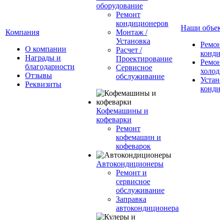
оборудование
Ремонт
кондиционеров
Наши объе
Компания
Монтаж /
Установка
Ремо
О компании
Расчет /
конд
Награды и
Проектирование
Ремо
благодарности
Сервисное
холод
Отзывы
обслуживание
Устан
Реквизиты
конд
Кофемашины и
кофеварки
Ремонт
кофемашин и
кофеварок
Автокондиционеры
Ремонт и
сервисное
обслуживание
Заправка
автокондиционера