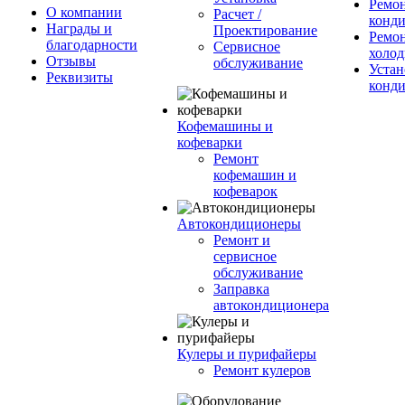
Ремо
О компании
Расчет /
конд
Награды и
Проектирование
Ремо
благодарности
Сервисное
холод
Отзывы
обслуживание
Устан
Реквизиты
конд
Кофемашины и
кофеварки
Ремонт
кофемашин и
кофеварок
Автокондиционеры
Ремонт и
сервисное
обслуживание
Заправка
автокондиционера
Кулеры и пурифайеры
Ремонт кулеров