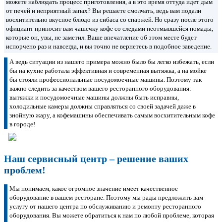
можете наблюдать процесс приготовления, а в это время оттуда идет дым
от печей и неприятный запах? Вы решаете смолчать, ведь вам подали
восхитительно вкусное блюдо из сибаса со спаржей. Но сразу после этого
официант приносит вам чашечку кофе со следами неотмывшейся помады,
которые он, увы, не заметил. Ваше впечатление об этом месте будет
испорчено раз и навсегда, и вы точно не вернетесь в подобное заведение.
А ведь ситуации из нашего примера можно было бы легко избежать, если
бы на кухне работала эффективная и современная вытяжка, а на мойке
бы стояли профессиональные посудомоечные машины. Поэтому так
важно следить за качеством вашего ресторанного оборудования:
вытяжки и посудомоечные машины должны быть исправны,
холодильные камеры должны справляться со своей задачей даже в
знойную жару, а кофемашины обеспечивать самым восхитительным кофе
в городе!
Наш сервисный центр – решение ваших
проблем!
Мы понимаем, какое огромное значение имеет качественное
оборудование в вашем ресторане. Поэтому мы рады предложить вам
услугу от нашего центра по обслуживанию и ремонту ресторанного
оборудования. Вы можете обратиться к нам по любой проблеме, которая