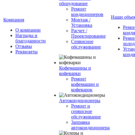
оборудование
Ремонт
кондиционеров
Наши объе
Компания
Монтаж /
Установка
Ремо
О компании
Расчет /
конд
Награды и
Проектирование
Ремо
благодарности
Сервисное
холод
Отзывы
обслуживание
Устан
Реквизиты
конд
Кофемашины и
кофеварки
Ремонт
кофемашин и
кофеварок
Автокондиционеры
Ремонт и
сервисное
обслуживание
Заправка
автокондиционера