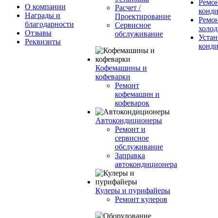
Ремо
О компании
Расчет /
конд
Награды и
Проектирование
Ремо
благодарности
Сервисное
холод
Отзывы
обслуживание
Устан
Реквизиты
конд
Кофемашины и
кофеварки
Ремонт
кофемашин и
кофеварок
Автокондиционеры
Ремонт и
сервисное
обслуживание
Заправка
автокондиционера
Кулеры и пурифайеры
Ремонт кулеров