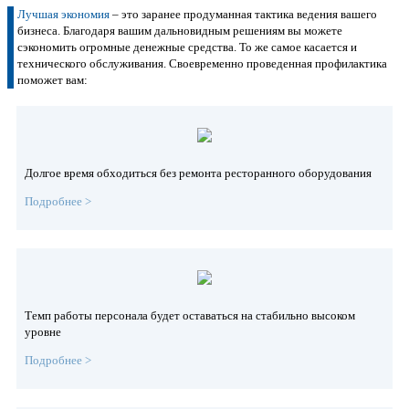
Лучшая экономия
– это заранее продуманная тактика ведения вашего
бизнеса. Благодаря вашим дальновидным решениям вы можете
сэкономить огромные денежные средства. То же самое касается и
технического обслуживания. Своевременно проведенная профилактика
поможет вам:
Долгое время обходиться без ремонта ресторанного оборудования
Подробнее >
Ведь благодаря техническому обслуживанию срок эксплуатации техники
будет значительно выше, чем обычно. Редкие поломки не будут ударять
по вашему карману, и помешать слаженной работе коллектива.
Темп работы персонала будет оставаться на стабильно высоком
уровне
Подробнее >
При поломках технического характера страдает качество и скорость