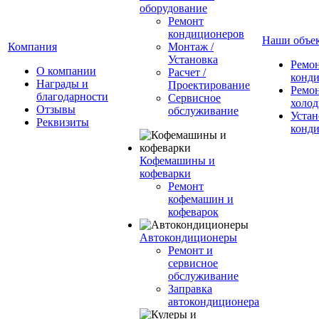
оборудование
Ремонт
кондиционеров
Наши объе
Компания
Монтаж /
Установка
Ремо
О компании
Расчет /
конд
Награды и
Проектирование
Ремо
благодарности
Сервисное
холод
Отзывы
обслуживание
Устан
Реквизиты
конд
Кофемашины и
кофеварки
Ремонт
кофемашин и
кофеварок
Автокондиционеры
Ремонт и
сервисное
обслуживание
Заправка
автокондиционера