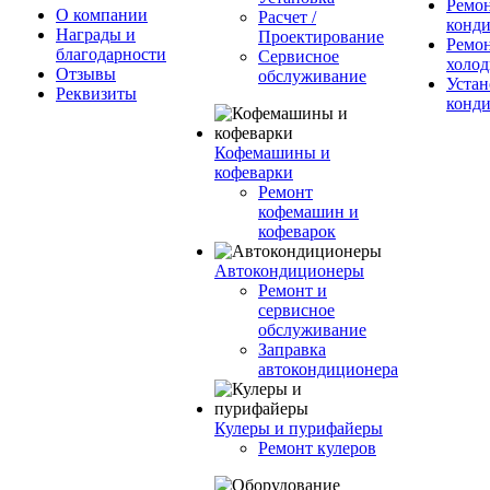
Ремо
О компании
Расчет /
конд
Награды и
Проектирование
Ремо
благодарности
Сервисное
холод
Отзывы
обслуживание
Устан
Реквизиты
конд
Кофемашины и
кофеварки
Ремонт
кофемашин и
кофеварок
Автокондиционеры
Ремонт и
сервисное
обслуживание
Заправка
автокондиционера
Кулеры и пурифайеры
Ремонт кулеров