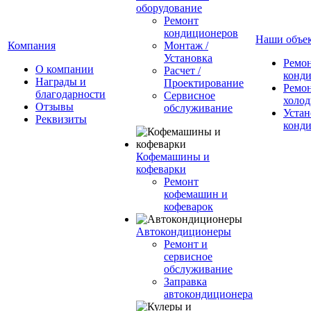
оборудование
Ремонт
кондиционеров
Наши объе
Компания
Монтаж /
Установка
Ремо
О компании
Расчет /
конд
Награды и
Проектирование
Ремо
благодарности
Сервисное
холод
Отзывы
обслуживание
Устан
Реквизиты
конд
Кофемашины и
кофеварки
Ремонт
кофемашин и
кофеварок
Автокондиционеры
Ремонт и
сервисное
обслуживание
Заправка
автокондиционера