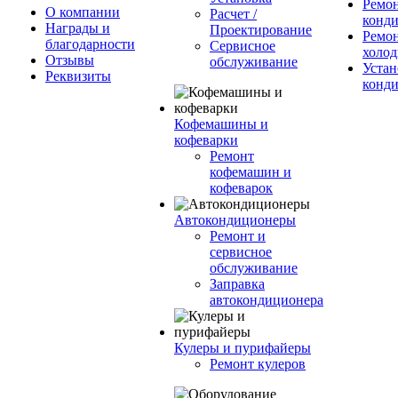
Ремо
О компании
Расчет /
конд
Награды и
Проектирование
Ремо
благодарности
Сервисное
холод
Отзывы
обслуживание
Устан
Реквизиты
конд
Кофемашины и
кофеварки
Ремонт
кофемашин и
кофеварок
Автокондиционеры
Ремонт и
сервисное
обслуживание
Заправка
автокондиционера
Кулеры и пурифайеры
Ремонт кулеров