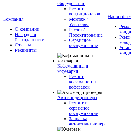
оборудование
Ремонт
кондиционеров
Наши объе
Компания
Монтаж /
Установка
Ремо
О компании
Расчет /
конд
Награды и
Проектирование
Ремо
благодарности
Сервисное
холод
Отзывы
обслуживание
Устан
Реквизиты
конд
Кофемашины и
кофеварки
Ремонт
кофемашин и
кофеварок
Автокондиционеры
Ремонт и
сервисное
обслуживание
Заправка
автокондиционера