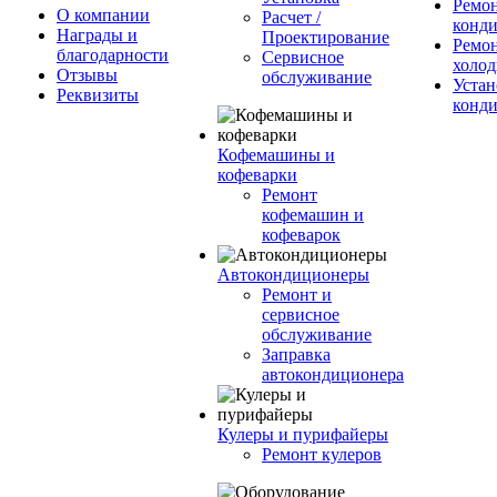
Ремо
О компании
Расчет /
конд
Награды и
Проектирование
Ремо
благодарности
Сервисное
холод
Отзывы
обслуживание
Устан
Реквизиты
конд
Кофемашины и
кофеварки
Ремонт
кофемашин и
кофеварок
Автокондиционеры
Ремонт и
сервисное
обслуживание
Заправка
автокондиционера
Кулеры и пурифайеры
Ремонт кулеров