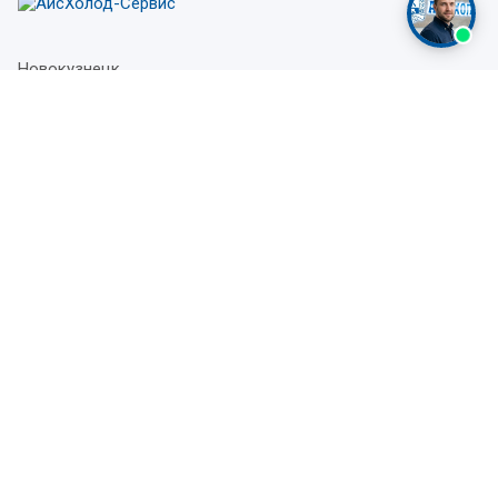
Новокузнецк
Октяборьский проспект, 8
ул. Авиаторов, 82А
+7(983)228-37-04
Заказать звонок
company@iceholod-service.ru
Подписка на рассылку
Компания