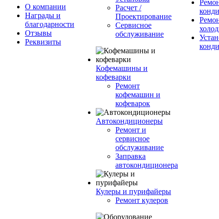
Ремо
О компании
Расчет /
конд
Награды и
Проектирование
Ремо
благодарности
Сервисное
холод
Отзывы
обслуживание
Устан
Реквизиты
конд
Кофемашины и
кофеварки
Ремонт
кофемашин и
кофеварок
Автокондиционеры
Ремонт и
сервисное
обслуживание
Заправка
автокондиционера
Кулеры и пурифайеры
Ремонт кулеров