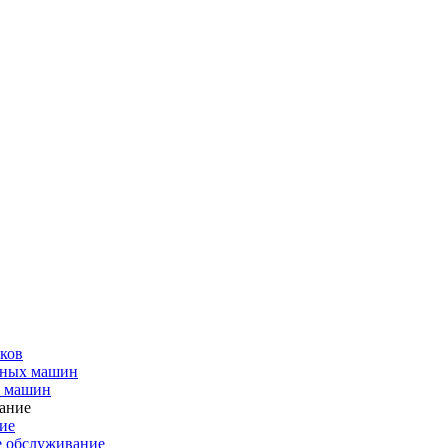
ков
чных машин
х машин
ие
е обслуживание