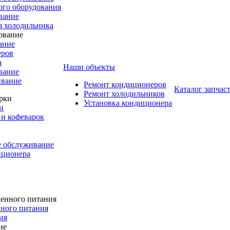
го оборудования
вание
я холодильника
ание
еров
а
Наши объекты
вание
ивание
Ремонт кондиционеров
Каталог запчас
Ремонт холодильников
Установка кондиционера
и
и кофеварок
е обслуживание
иционера
ного питания
ия