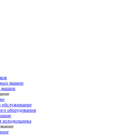
ков
чных машин
х машин
ие
е обслуживание
го оборудования
вание
я холодильника
ание