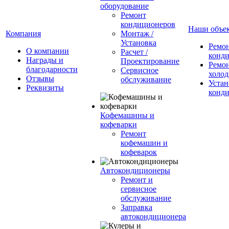
оборудование
Ремонт
кондиционеров
Наши объе
Компания
Монтаж /
Установка
Ремо
О компании
Расчет /
конд
Награды и
Проектирование
Ремо
благодарности
Сервисное
холод
Отзывы
обслуживание
Устан
Реквизиты
конд
Кофемашины и
кофеварки
Ремонт
кофемашин и
кофеварок
Автокондиционеры
Ремонт и
сервисное
обслуживание
Заправка
автокондиционера