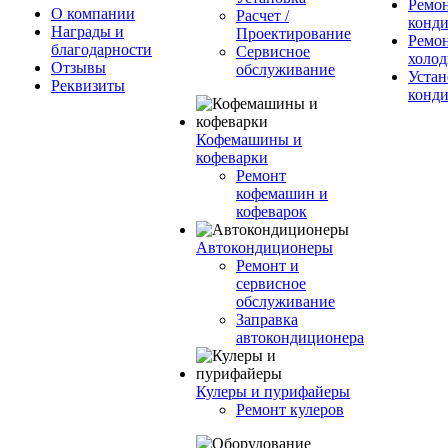
Ремо
О компании
Расчет /
конд
Награды и
Проектирование
Ремо
благодарности
Сервисное
холод
Отзывы
обслуживание
Устан
Реквизиты
конд
Кофемашины и
кофеварки
Ремонт
кофемашин и
кофеварок
Автокондиционеры
Ремонт и
сервисное
обслуживание
Заправка
автокондиционера
Кулеры и пурифайеры
Ремонт кулеров