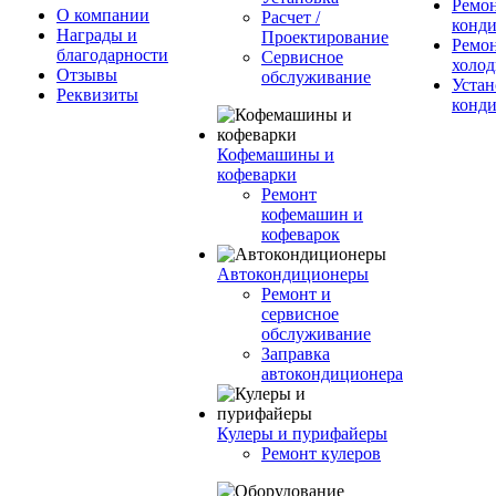
Ремо
О компании
Расчет /
конд
Награды и
Проектирование
Ремо
благодарности
Сервисное
холод
Отзывы
обслуживание
Устан
Реквизиты
конд
Кофемашины и
кофеварки
Ремонт
кофемашин и
кофеварок
Автокондиционеры
Ремонт и
сервисное
обслуживание
Заправка
автокондиционера
Кулеры и пурифайеры
Ремонт кулеров