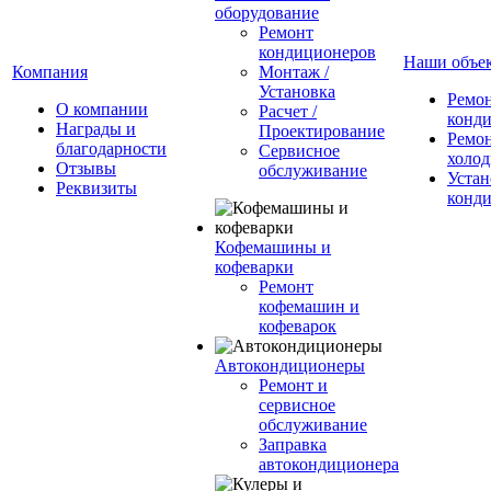
оборудование
Ремонт
кондиционеров
Наши объе
Компания
Монтаж /
Установка
Ремо
О компании
Расчет /
конд
Награды и
Проектирование
Ремо
благодарности
Сервисное
холод
Отзывы
обслуживание
Устан
Реквизиты
конд
Кофемашины и
кофеварки
Ремонт
кофемашин и
кофеварок
Автокондиционеры
Ремонт и
сервисное
обслуживание
Заправка
автокондиционера